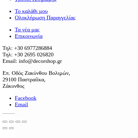
Το καλάθι μου
Ολοκλήρωση Παραγγελίας
Τα νέα μας
Επικοινωνία
Τηλ: +30 6977286884
Τηλ: +30 2695 026820
Email: info@decorshop.gr
Επ. Οδός Ζακύνθου Βολιμών,
29100 Παστραίϊκα,
Ζάκυνθος
Facebook
Email