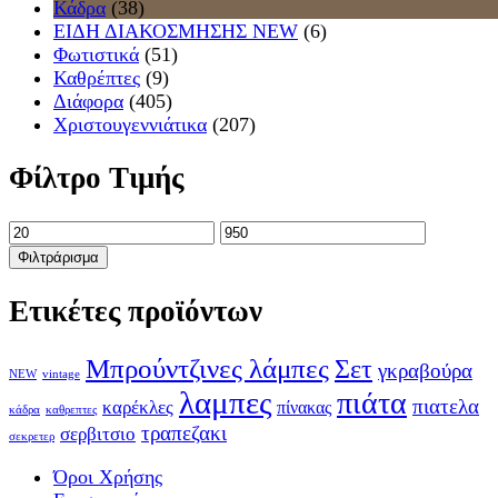
Κάδρα
(38)
ΕΙΔΗ ΔΙΑΚΟΣΜΗΣΗΣ NEW
(6)
Φωτιστικά
(51)
Καθρέπτες
(9)
Διάφορα
(405)
Χριστουγεννιάτικα
(207)
Φίλτρο Τιμής
Φιλτράρισμα
Ετικέτες προϊόντων
Μπρούντζινες λάμπες
Σετ
γκραβούρα
NEW
vintage
λαμπες
πιάτα
πιατελα
καρέκλες
πίνακας
κάδρα
καθρεπτες
τραπεζακι
σερβιτσιο
σεκρετερ
Όροι Χρήσης