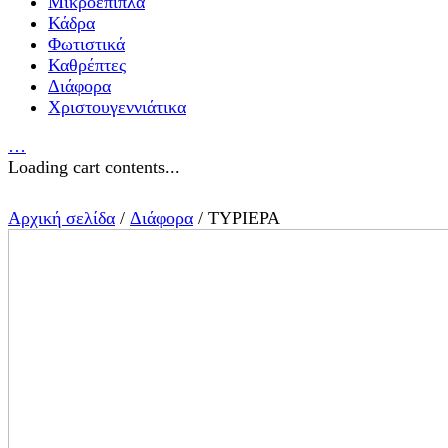
Μικροέπιπλα
Κάδρα
Φωτιστικά
Καθρέπτες
Διάφορα
Χριστουγεννιάτικα
…
Loading cart contents...
Αρχική σελίδα
/
Διάφορα
/ ΤΥΡΙΕΡΑ