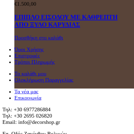
€
1.500,00
ΕΠΙΠΛΟ ΕΙΣΟΔΟΥ ΜΕ ΚΑΘΡΕΠΤΗ
ΑΠΟ ΞΥΛΟ ΚΑΡΥΔΙΑΣ
Προσθήκη στο καλάθι
Όροι Χρήσης
Επιστροφές
Τρόποι Πληρωμής
Το καλάθι μου
Ολοκλήρωση Παραγγελίας
Τα νέα μας
Επικοινωνία
Τηλ: +30 6977286884
Τηλ: +30 2695 026820
Email: info@decorshop.gr
Επ. Οδός Ζακύνθου Βολιμών,