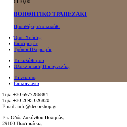
€
110,00
ΒΟΗΘΗΤΙΚΟ ΤΡΑΠΕΖΑΚΙ
Προσθήκη στο καλάθι
Όροι Χρήσης
Επιστροφές
Τρόποι Πληρωμής
Το καλάθι μου
Ολοκλήρωση Παραγγελίας
Τα νέα μας
Επικοινωνία
Τηλ: +30 6977286884
Τηλ: +30 2695 026820
Email: info@decorshop.gr
Επ. Οδός Ζακύνθου Βολιμών,
29100 Παστραίϊκα,