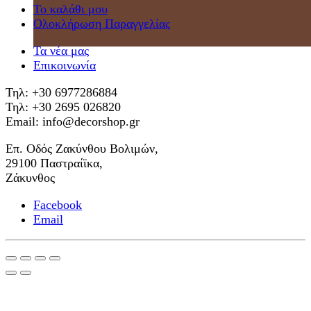
Το καλάθι μου
Ολοκλήρωση Παραγγελίας
Τα νέα μας
Επικοινωνία
Τηλ: +30 6977286884
Τηλ: +30 2695 026820
Email: info@decorshop.gr
Επ. Οδός Ζακύνθου Βολιμών,
29100 Παστραίϊκα,
Ζάκυνθος
Facebook
Email