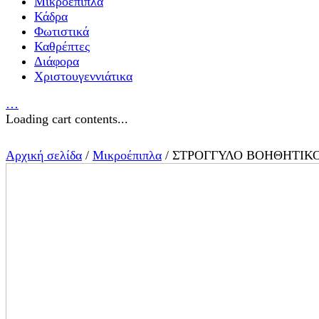
Μικροέπιπλα
Κάδρα
Φωτιστικά
Καθρέπτες
Διάφορα
Χριστουγεννιάτικα
…
Loading cart contents...
Αρχική σελίδα
/
Μικροέπιπλα
/ ΣΤΡΟΓΓΥΛΟ ΒΟΗΘΗΤΙΚ