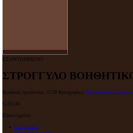
ΕΞΑΝΤΛΗΜΕΝΟ
ΣΤΡΟΓΓΥΛΟ ΒΟΗΘΗΤΙΚΟ
Κωδικός προϊόντος:
1130
Κατηγορίες:
Μικροέπιπλα
,
Όλα τα
€
150,00
Εξαντλημένο
Περιγραφή