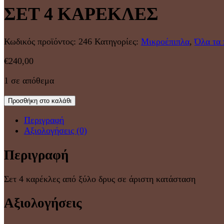
ΣΕΤ 4 ΚΑΡΕΚΛΕΣ
Κωδικός προϊόντος:
246
Κατηγορίες:
Μικροέπιπλα
,
Όλα τα 
€
240,00
1 σε απόθεμα
Προσθήκη στο καλάθι
Περιγραφή
Αξιολογήσεις (0)
Περιγραφή
Σετ 4 καρέκλες από ξύλο δρυς σε άριστη κατάσταση
Αξιολογήσεις