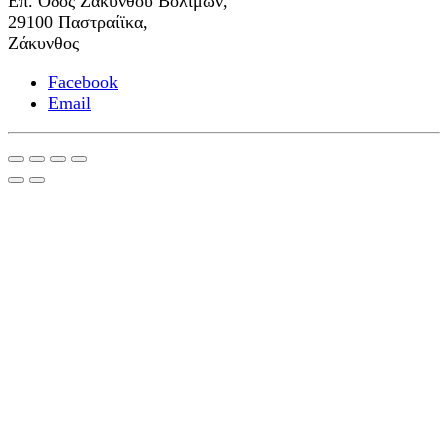
Επ. Οδός Ζακύνθου Βολιμών,
29100 Παστραίϊκα,
Ζάκυνθος
Facebook
Email