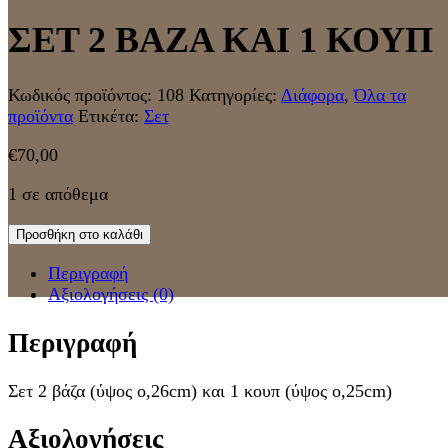
ΣΕΤ 2 ΒΑΖΑ ΚΑΙ 1 ΚΟΥΠ
Κωδικός προϊόντος:
108
Κατηγορίες:
Διάφορα
,
Όλα τα
προϊόντα
Ετικέτα:
Σετ
€
70,00
1 σε απόθεμα
Προσθήκη στο καλάθι
Περιγραφή
Αξιολογήσεις (0)
Περιγραφή
Σετ 2 βάζα (ύψος ο,26cm) και 1 κουπ (ύψος ο,25cm)
Αξιολογήσεις