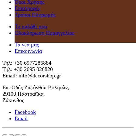
Όροι Χρήσης
Επιστροφές
Τρόποι Πληρωμής
Το καλάθι μου
Ολοκλήρωση Παραγγελίας
Τα νέα μας
Επικοινωνία
Τηλ: +30 6977286884
Τηλ: +30 2695 026820
Email: info@decorshop.gr
Επ. Οδός Ζακύνθου Βολιμών,
29100 Παστραίϊκα,
Ζάκυνθος
Facebook
Email