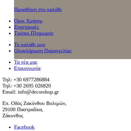
Προσθήκη στο καλάθι
Όροι Χρήσης
Επιστροφές
Τρόποι Πληρωμής
Το καλάθι μου
Ολοκλήρωση Παραγγελίας
Τα νέα μας
Επικοινωνία
Τηλ: +30 6977286884
Τηλ: +30 2695 026820
Email: info@decorshop.gr
Επ. Οδός Ζακύνθου Βολιμών,
29100 Παστραίϊκα,
Ζάκυνθος
Facebook