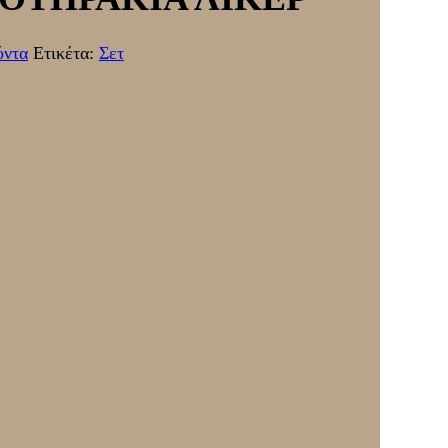
όντα
Ετικέτα:
Σετ