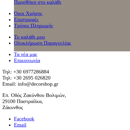
Προσθήκη στο καλάθι
Όροι Χρήσης
Επιστροφές
Τρόποι Πληρωμής
Το καλάθι μου
Ολοκλήρωση Παραγγελίας
Τα νέα μας
Επικοινωνία
Τηλ: +30 6977286884
Τηλ: +30 2695 026820
Email: info@decorshop.gr
Επ. Οδός Ζακύνθου Βολιμών,
29100 Παστραίϊκα,
Ζάκυνθος
Facebook
Email