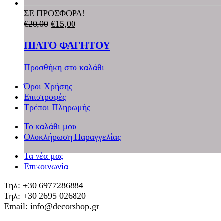
ΣΕ ΠΡΟΣΦΟΡΑ!
€
20,00
€
15,00
ΠΙΑΤΟ ΦΑΓΗΤΟΥ
Προσθήκη στο καλάθι
Όροι Χρήσης
Επιστροφές
Τρόποι Πληρωμής
Το καλάθι μου
Ολοκλήρωση Παραγγελίας
Τα νέα μας
Επικοινωνία
Τηλ: +30 6977286884
Τηλ: +30 2695 026820
Email: info@decorshop.gr