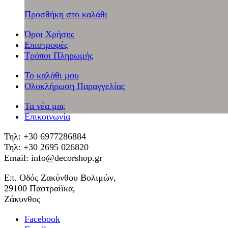
Προσθήκη στο καλάθι
Όροι Χρήσης
Επιστροφές
Τρόποι Πληρωμής
Το καλάθι μου
Ολοκλήρωση Παραγγελίας
Τα νέα μας
Επικοινωνία
Τηλ: +30 6977286884
Τηλ: +30 2695 026820
Email: info@decorshop.gr
Επ. Οδός Ζακύνθου Βολιμών,
29100 Παστραίϊκα,
Ζάκυνθος
Facebook