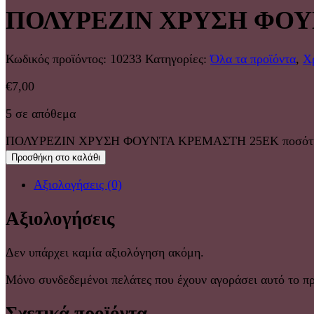
ΠΟΛΥΡΕΖΙΝ ΧΡΥΣΗ ΦΟΥ
Κωδικός προϊόντος:
10233
Κατηγορίες:
Όλα τα προϊόντα
,
Χ
€
7,00
5 σε απόθεμα
ΠΟΛΥΡΕΖΙΝ ΧΡΥΣΗ ΦΟΥΝΤΑ ΚΡΕΜΑΣΤΗ 25ΕΚ ποσότ
Προσθήκη στο καλάθι
Αξιολογήσεις (0)
Αξιολογήσεις
Δεν υπάρχει καμία αξιολόγηση ακόμη.
Μόνο συνδεδεμένοι πελάτες που έχουν αγοράσει αυτό το π
Σχετικά προϊόντα