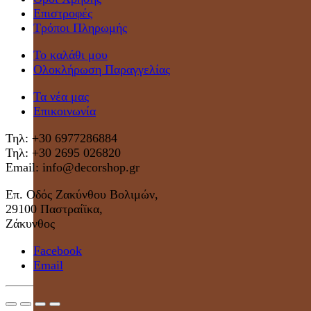
Επιστροφές
Τρόποι Πληρωμής
Το καλάθι μου
Ολοκλήρωση Παραγγελίας
Τα νέα μας
Επικοινωνία
Τηλ: +30 6977286884
Τηλ: +30 2695 026820
Email: info@decorshop.gr
Επ. Οδός Ζακύνθου Βολιμών,
29100 Παστραίϊκα,
Ζάκυνθος
Facebook
Email