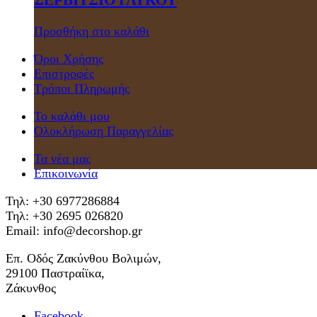
Προσθήκη στο καλάθι
Όροι Χρήσης
Επιστροφές
Τρόποι Πληρωμής
Το καλάθι μου
Ολοκλήρωση Παραγγελίας
Τα νέα μας
Επικοινωνία
Τηλ: +30 6977286884
Τηλ: +30 2695 026820
Email: info@decorshop.gr
Επ. Οδός Ζακύνθου Βολιμών,
29100 Παστραίϊκα,
Ζάκυνθος
Facebook