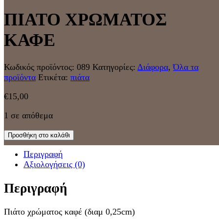
ΠΙΑΤΟ ΧΡΩΜΑΤΟΣ
ΚΑΦΕ
Κωδικός προϊόντος:
089
Κατηγορίες:
Διάφορα
,
Όλα τα
προϊόντα
Ετικέτα:
πιάτα
€
15,00
1 σε απόθεμα
Προσθήκη στο καλάθι
Περιγραφή
Αξιολογήσεις (0)
Περιγραφή
Πιάτο χρώματος καφέ (διαμ 0,25cm)