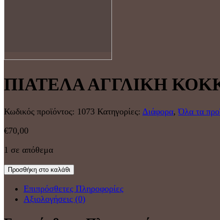
ΠΙΑΤΕΛΑ ΑΓΓΛΙΚΗ ΚΟΚ
Κωδικός προϊόντος:
1073
Κατηγορίες:
Διάφορα
,
Όλα τα προ
€
70,00
1 σε απόθεμα
Προσθήκη στο καλάθι
Επιπρόσθετες Πληροφορίες
Αξιολογήσεις (0)