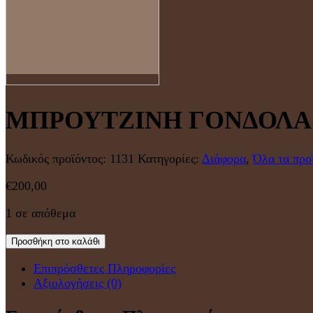
ΜΠΡΟΥΤΖΙΝΗ ΓΟΝΔΟΛΑ
Κωδικός προϊόντος:
1131
Κατηγορίες:
Διάφορα
,
Όλα τα προ
€
200,00
1 σε απόθεμα
Προσθήκη στο καλάθι
Επιπρόσθετες Πληροφορίες
Αξιολογήσεις (0)