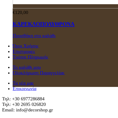
€
120,00
ΚΑΡΕΚΛΟΠΟΛΥΘΡΟΝΑ
Προσθήκη στο καλάθι
Όροι Χρήσης
Επιστροφές
Τρόποι Πληρωμής
Το καλάθι μου
Ολοκλήρωση Παραγγελίας
Τα νέα μας
Επικοινωνία
Τηλ: +30 6977286884
Τηλ: +30 2695 026820
Email: info@decorshop.gr