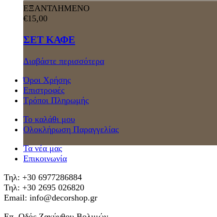
ΕΞΑΝΤΛΗΜΕΝΟ
€
15,00
ΣΕΤ ΚΑΦΕ
Διαβάστε περισσότερα
Όροι Χρήσης
Επιστροφές
Τρόποι Πληρωμής
Το καλάθι μου
Ολοκλήρωση Παραγγελίας
Τα νέα μας
Επικοινωνία
Τηλ: +30 6977286884
Τηλ: +30 2695 026820
Email: info@decorshop.gr
Επ. Οδός Ζακύνθου Βολιμών,