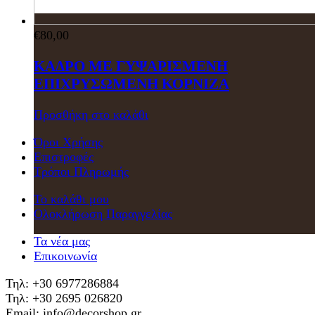
€
80,00
ΚΑΔΡΟ ΜΕ ΓΥΨΑΡΙΣΜΕΝΗ
ΕΠΙΧΡΥΣΩΜΕΝΗ ΚΟΡΝΙΖΑ
Προσθήκη στο καλάθι
Όροι Χρήσης
Επιστροφές
Τρόποι Πληρωμής
Το καλάθι μου
Ολοκλήρωση Παραγγελίας
Τα νέα μας
Επικοινωνία
Τηλ: +30 6977286884
Τηλ: +30 2695 026820
Email: info@decorshop.gr