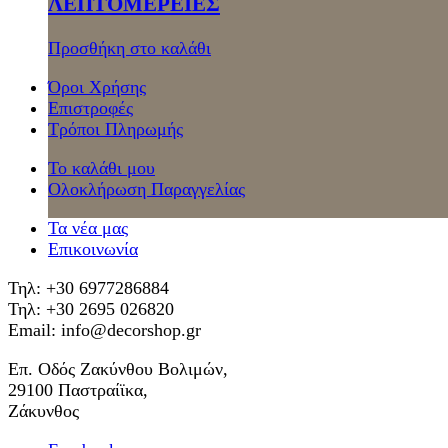
ΛΕΠΤΟΜΕΡΕΙΕΣ
Προσθήκη στο καλάθι
Όροι Χρήσης
Επιστροφές
Τρόποι Πληρωμής
Το καλάθι μου
Ολοκλήρωση Παραγγελίας
Τα νέα μας
Επικοινωνία
Τηλ: +30 6977286884
Τηλ: +30 2695 026820
Email: info@decorshop.gr
Επ. Οδός Ζακύνθου Βολιμών,
29100 Παστραίϊκα,
Ζάκυνθος