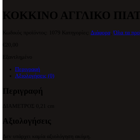
ΚΟΚΚΙΝΟ ΑΓΓΛΙΚΟ ΠΙΑ
Κωδικός προϊόντος:
1079
Κατηγορίες:
Διάφορα
,
Όλα τα προ
€
20,00
Εξαντλημένο
Περιγραφή
Αξιολογήσεις (0)
Περιγραφή
ΔΙΑΜΕΤΡΟΣ 0,21 cm
Αξιολογήσεις
Δεν υπάρχει καμία αξιολόγηση ακόμη.