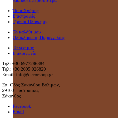
Διαβάστε περισσότερα
Όροι Χρήσης
Επιστροφές
Τρόποι Πληρωμής
Το καλάθι μου
Ολοκλήρωση Παραγγελίας
Τα νέα μας
Επικοινωνία
Τηλ: +30 6977286884
Τηλ: +30 2695 026820
Email: info@decorshop.gr
Επ. Οδός Ζακύνθου Βολιμών,
29100 Παστραίϊκα,
Ζάκυνθος
Facebook
Email