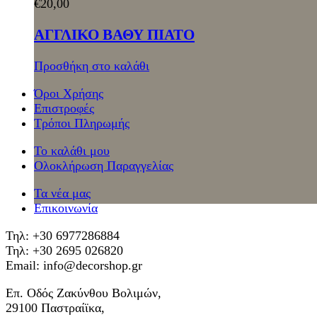
€
20,00
ΑΓΓΛΙΚΟ ΒΑΘΥ ΠΙΑΤΟ
Προσθήκη στο καλάθι
Όροι Χρήσης
Επιστροφές
Τρόποι Πληρωμής
Το καλάθι μου
Ολοκλήρωση Παραγγελίας
Τα νέα μας
Επικοινωνία
Τηλ: +30 6977286884
Τηλ: +30 2695 026820
Email: info@decorshop.gr
Επ. Οδός Ζακύνθου Βολιμών,
29100 Παστραίϊκα,