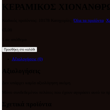
ΚΕΡΑΜΙΚΟΣ ΧΙΟΝΑΝΘΡ
Κωδικός προϊόντος:
10178
Κατηγορίες:
Όλα τα προϊόντα
,
Χ
€
5,00
1 σε απόθεμα
Προσθήκη στο καλάθι
Αξιολογήσεις (0)
Αξιολογήσεις
Δεν υπάρχει καμία αξιολόγηση ακόμη.
Μόνο συνδεδεμένοι πελάτες που έχουν αγοράσει αυτό το π
Σχετικά προϊόντα