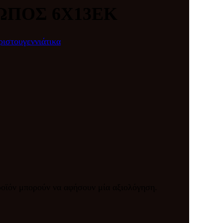
ΩΠΟΣ 6Χ13ΕΚ
ριστουγεννιάτικα
ροϊόν μπορούν να αφήσουν μία αξιολόγηση.