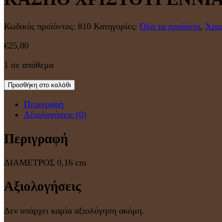
Κωδικός προϊόντος:
810
Κατηγορίες:
Όλα τα προϊόντα
,
Χρισ
€
25,00
1 σε απόθεμα
Προσθήκη στο καλάθι
Περιγραφή
Αξιολογήσεις (0)
Περιγραφή
ΔΙΑΜΕΤΡΟΣ 0,16 cm
Αξιολογήσεις
Δεν υπάρχει καμία αξιολόγηση ακόμη.