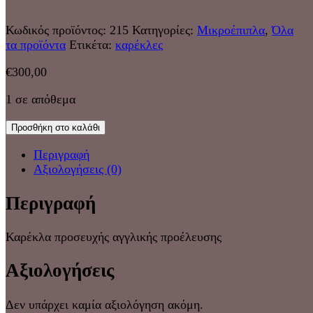
Κωδικός προϊόντος:
215
Κατηγορίες:
Μικροέπιπλα
,
Όλα
τα προϊόντα
Ετικέτα:
καρέκλες
€
300,00
1 σε απόθεμα
Προσθήκη στο καλάθι
Περιγραφή
Αξιολογήσεις (0)
Περιγραφή
Καρέκλα προσευχής αγγλικής προέλευσης
Αξιολογήσεις
Δεν υπάρχει καμία αξιολόγηση ακόμη.