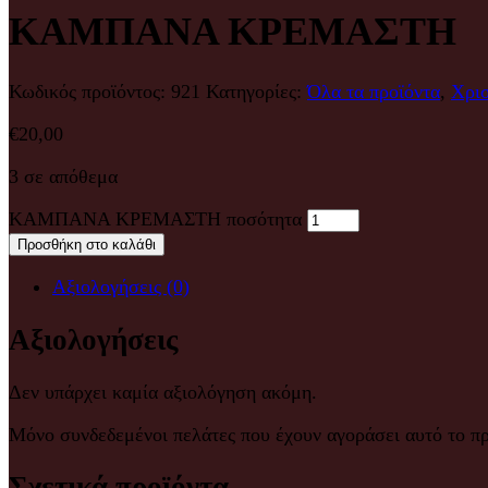
ΚΑΜΠΑΝΑ ΚΡΕΜΑΣΤΗ
Κωδικός προϊόντος:
921
Κατηγορίες:
Όλα τα προϊόντα
,
Χρισ
€
20,00
3 σε απόθεμα
ΚΑΜΠΑΝΑ ΚΡΕΜΑΣΤΗ ποσότητα
Προσθήκη στο καλάθι
Αξιολογήσεις (0)
Αξιολογήσεις
Δεν υπάρχει καμία αξιολόγηση ακόμη.
Μόνο συνδεδεμένοι πελάτες που έχουν αγοράσει αυτό το π
Σχετικά προϊόντα