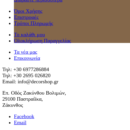
Όροι Χρήσης
Επιστροφές
Τρόποι Πληρωμής
Το καλάθι μου
Ολοκλήρωση Παραγγελίας
Τα νέα μας
Επικοινωνία
Τηλ: +30 6977286884
Τηλ: +30 2695 026820
Email: info@decorshop.gr
Επ. Οδός Ζακύνθου Βολιμών,
29100 Παστραίϊκα,
Ζάκυνθος
Facebook
Email