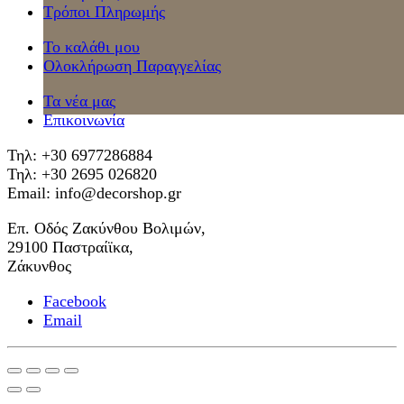
Τρόποι Πληρωμής
Το καλάθι μου
Ολοκλήρωση Παραγγελίας
Τα νέα μας
Επικοινωνία
Τηλ: +30 6977286884
Τηλ: +30 2695 026820
Email: info@decorshop.gr
Επ. Οδός Ζακύνθου Βολιμών,
29100 Παστραίϊκα,
Ζάκυνθος
Facebook
Email