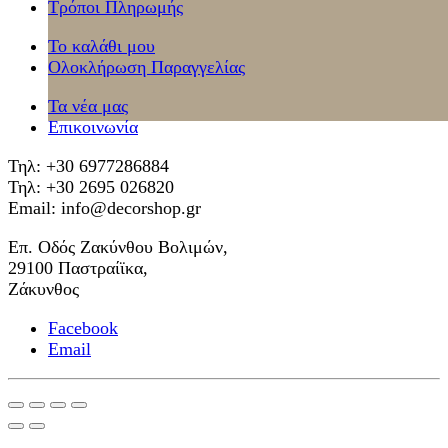
Τρόποι Πληρωμής
Το καλάθι μου
Ολοκλήρωση Παραγγελίας
Τα νέα μας
Επικοινωνία
Τηλ: +30 6977286884
Τηλ: +30 2695 026820
Email: info@decorshop.gr
Επ. Οδός Ζακύνθου Βολιμών,
29100 Παστραίϊκα,
Ζάκυνθος
Facebook
Email