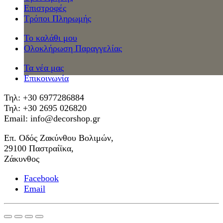
Επιστροφές
Τρόποι Πληρωμής
Το καλάθι μου
Ολοκλήρωση Παραγγελίας
Τα νέα μας
Επικοινωνία
Τηλ: +30 6977286884
Τηλ: +30 2695 026820
Email: info@decorshop.gr
Επ. Οδός Ζακύνθου Βολιμών,
29100 Παστραίϊκα,
Ζάκυνθος
Facebook
Email