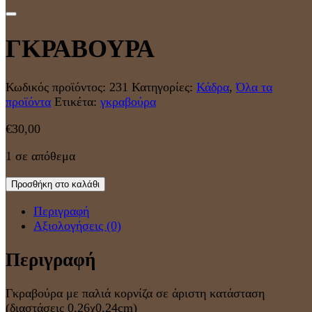
ΓΚΡΑΒΟΥΡΑ
Κωδικός προϊόντος:
231
Κατηγορίες:
Κάδρα
,
Όλα τα
προϊόντα
Ετικέτα:
γκραβούρα
€
30,00
1 σε απόθεμα
Προσθήκη στο καλάθι
Περιγραφή
Αξιολογήσεις (0)
Περιγραφή
Γκραβούρα με παλιά κορνίζα σε άριστη κατάσταση
(διαστάσεις 0,26χ0,24cm)