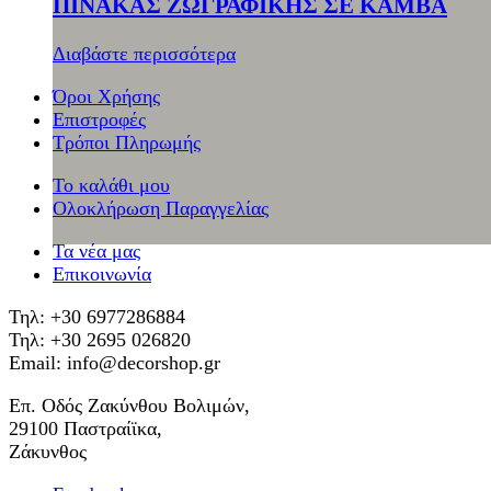
ΠΙΝΑΚΑΣ ΖΩΓΡΑΦΙΚΗΣ ΣΕ ΚΑΜΒΑ
Διαβάστε περισσότερα
Όροι Χρήσης
Επιστροφές
Τρόποι Πληρωμής
Το καλάθι μου
Ολοκλήρωση Παραγγελίας
Τα νέα μας
Επικοινωνία
Τηλ: +30 6977286884
Τηλ: +30 2695 026820
Email: info@decorshop.gr
Επ. Οδός Ζακύνθου Βολιμών,
29100 Παστραίϊκα,
Ζάκυνθος