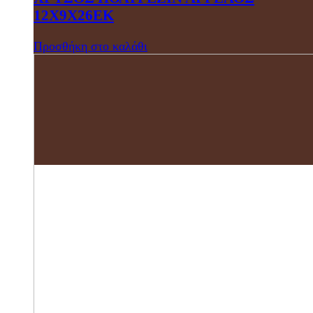
12Χ9Χ26ΕΚ
Προσθήκη στο καλάθι