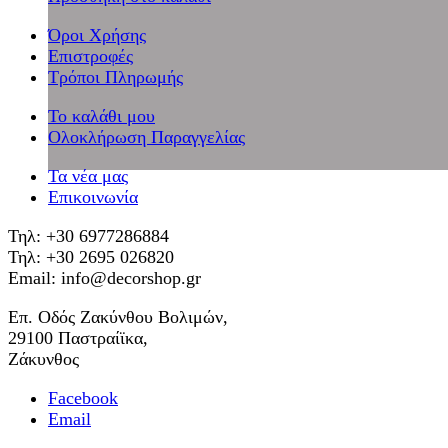
Όροι Χρήσης
Επιστροφές
Τρόποι Πληρωμής
Το καλάθι μου
Ολοκλήρωση Παραγγελίας
Τα νέα μας
Επικοινωνία
Τηλ: +30 6977286884
Τηλ: +30 2695 026820
Email: info@decorshop.gr
Επ. Οδός Ζακύνθου Βολιμών,
29100 Παστραίϊκα,
Ζάκυνθος
Facebook
Email