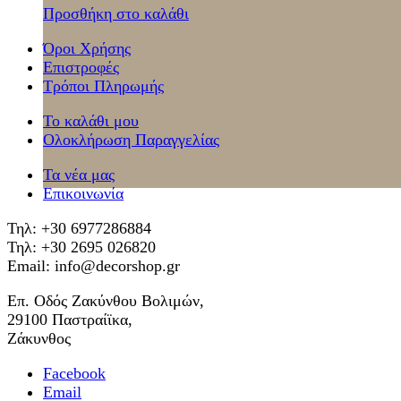
Προσθήκη στο καλάθι
Όροι Χρήσης
Επιστροφές
Τρόποι Πληρωμής
Το καλάθι μου
Ολοκλήρωση Παραγγελίας
Τα νέα μας
Επικοινωνία
Τηλ: +30 6977286884
Τηλ: +30 2695 026820
Email: info@decorshop.gr
Επ. Οδός Ζακύνθου Βολιμών,
29100 Παστραίϊκα,
Ζάκυνθος
Facebook
Email