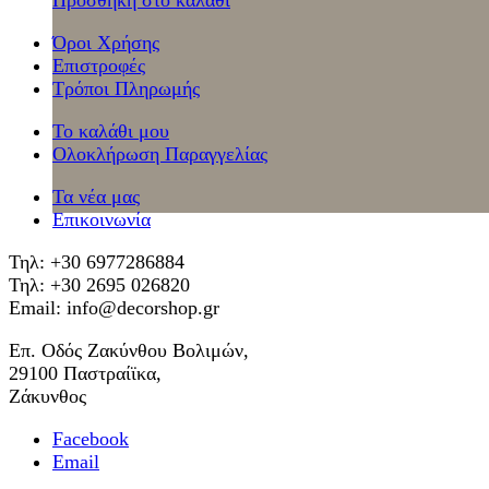
Όροι Χρήσης
Επιστροφές
Τρόποι Πληρωμής
Το καλάθι μου
Ολοκλήρωση Παραγγελίας
Τα νέα μας
Επικοινωνία
Τηλ: +30 6977286884
Τηλ: +30 2695 026820
Email: info@decorshop.gr
Επ. Οδός Ζακύνθου Βολιμών,
29100 Παστραίϊκα,
Ζάκυνθος
Facebook
Email