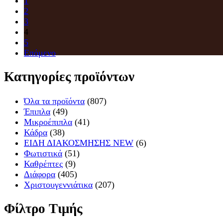
1
2
3
4
5
Επόμενο
Κατηγορίες προϊόντων
Όλα τα προϊόντα
(807)
Έπιπλα
(49)
Μικροέπιπλα
(41)
Κάδρα
(38)
ΕΙΔΗ ΔΙΑΚΟΣΜΗΣΗΣ NEW
(6)
Φωτιστικά
(51)
Καθρέπτες
(9)
Διάφορα
(405)
Χριστουγεννιάτικα
(207)
Φίλτρο Τιμής