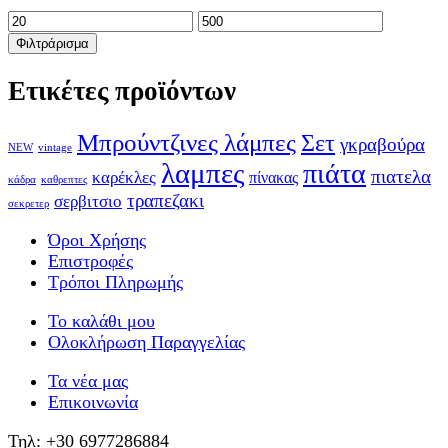
Φιλτράρισμα
Ετικέτες προϊόντων
Μπρούντζινες λάμπες
Σετ
γκραβούρα
NEW
vintage
λαμπες
πιάτα
πιατελα
καρέκλες
πίνακας
κάδρα
καθρεπτες
τραπεζακι
σερβιτσιο
σεκρετερ
Όροι Χρήσης
Επιστροφές
Τρόποι Πληρωμής
Το καλάθι μου
Ολοκλήρωση Παραγγελίας
Τα νέα μας
Επικοινωνία
Τηλ: +30 6977286884